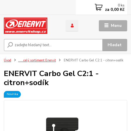
0
ks
za
0,00 Kč
Menu
Hledat
Úvod
......celý sortiment Enervit
ENERVIT Carbo Gel C2:1 - citron+sodík
ENERVIT Carbo Gel C2:1 -
citron+sodík
Novinka