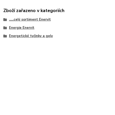
Zboží zařazeno v kategoriích
......celý sortiment Enervit
Energie Enervit
Energetické tyčinky a gely
info@enervitshop.cz