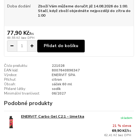
Doba dodání
Zboží Vám můžeme doručit již 14.08.2026 do 1:00.
Stačí, když zboží objednáte nejpozději do zítra do
1:00
77,90 Kč
/
ks
69,55 Kč
bez DPH
Přidat do košíku
Číslo produktu:
221026
EAN kód:
8007640896347
Výrobce:
ENERVIT SPA
Příchuť:
citron
Obsah:
sáček 60 ml
Přidané látky:
sodík
Minimální trvanlivost:
06/2027
Podobné produkty
ENERVIT Carbo Gel C2:1 - limetka
skladem
21 % sleva
69,90 Kč
/
ks
62,41 Kč
bez DPH