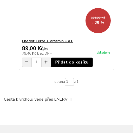
126,00 Kč
- 29 %
Enervit Ferro + Vitamin C a E
89,00 Kč
/
ks
skladem
79,46 Kč
bez DPH
Přidat do košíku
strana
z 1
Cesta k vrcholu vede přes ENERVIT!