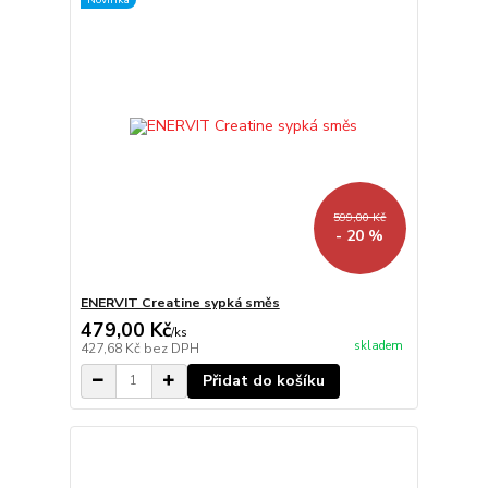
599,00 Kč
- 20 %
ENERVIT Creatine sypká směs
479,00 Kč
/
ks
skladem
427,68 Kč
bez DPH
Přidat do košíku