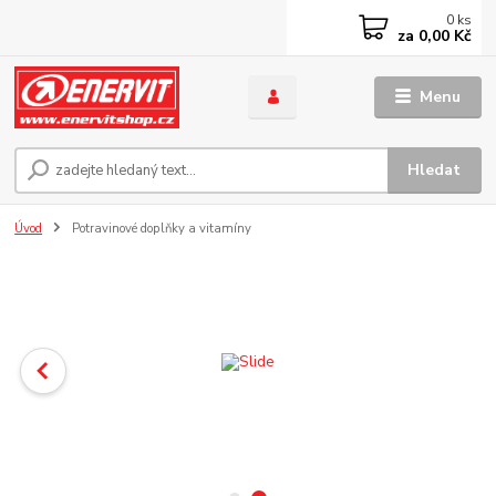
0
ks
za
0,00 Kč
Menu
Hledat
Úvod
Potravinové doplňky a vitamíny