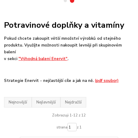
Potravinové doplňky a vitamíny
Pokud chcete zakoupit větší množství výrobků od stejného
produktu. Využíjte možnosti nakoupit levněji při skupinovém
balení
v sekci
"Výhodná balení Enervit"
.
Strategie Enervit - nejčastější cíle a jak na ně.
(pdf soubor)
Nejnovější
Nejlevnější
Nejdražší
Zobrazuji 1-12 z 12
strana
z 1