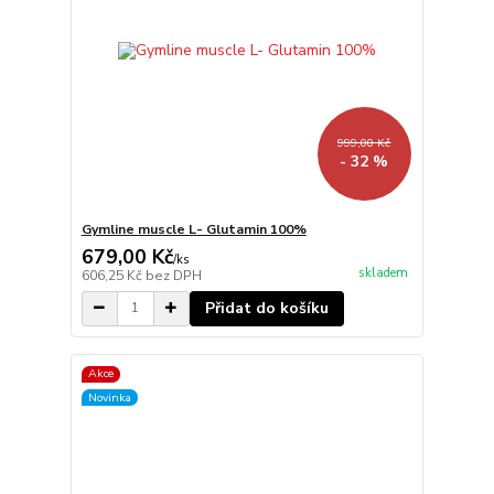
999,00 Kč
- 32 %
Gymline muscle L- Glutamin 100%
679,00 Kč
/
ks
skladem
606,25 Kč
bez DPH
Přidat do košíku
Akce
Novinka