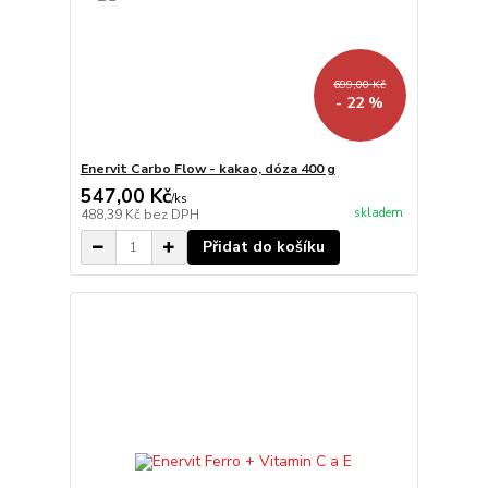
699,00 Kč
- 22 %
Enervit Carbo Flow - kakao, dóza 400 g
547,00 Kč
/
ks
skladem
488,39 Kč
bez DPH
Přidat do košíku