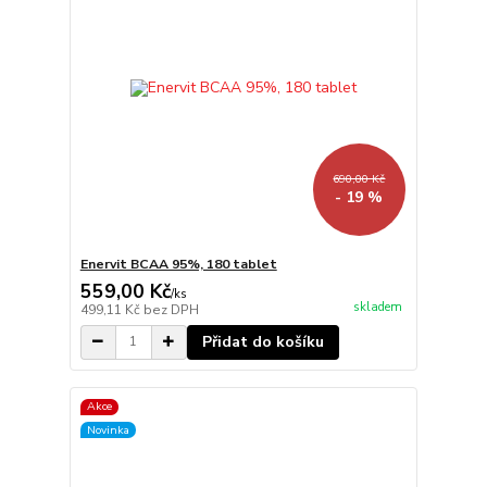
690,00 Kč
- 19 %
Enervit BCAA 95%, 180 tablet
559,00 Kč
/
ks
skladem
499,11 Kč
bez DPH
Přidat do košíku
Akce
Novinka