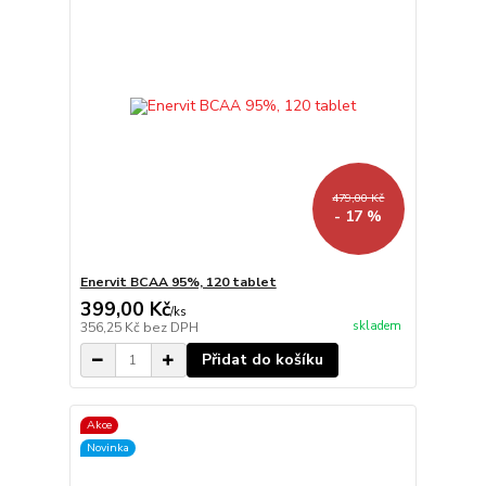
479,00 Kč
- 17 %
Enervit BCAA 95%, 120 tablet
399,00 Kč
/
ks
skladem
356,25 Kč
bez DPH
Přidat do košíku
Akce
Novinka