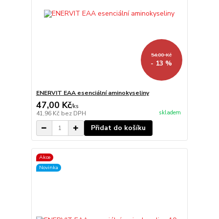
54,00 Kč
- 13 %
ENERVIT EAA esenciální aminokyseliny
47,00 Kč
/
ks
skladem
41,96 Kč
bez DPH
Přidat do košíku
Akce
Novinka