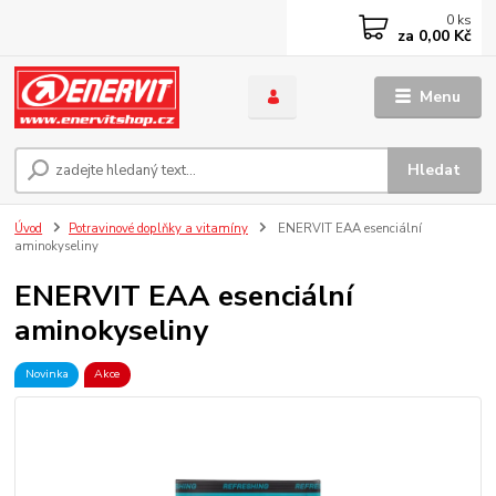
0
ks
za
0,00 Kč
Menu
Hledat
Úvod
Potravinové doplňky a vitamíny
ENERVIT EAA esenciální
aminokyseliny
ENERVIT EAA esenciální
aminokyseliny
Novinka
Akce