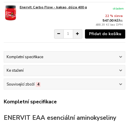
Enervit Carbo Flow - kakao, dóza 400 g
skladem
22 % sleva
547,00 Kč
/
ks
488,39 Kč
bez DPH
Přidat do košíku
Kompletní specifikace
Ke stažení
Související zboží
4
Kompletní specifikace
ENERVIT EAA esenciální aminokyseliny