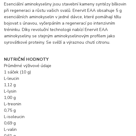
Esenciální aminokyseliny jsou stavební kameny syntézy bílkovin
při regeneraci a růstu vašich svalů. Enervit EAA obsahuje 5 g
esenciálních aminokyselin v jedné dávce, které pomáhají tělu
bojovat s únavou, vyčerpáním a regenerací po intenzivním
tréninku. Díky revoluční technologii nabízí Enervit EAA
aminokyseliny se stejným aminokyselinovým profilem jako
syrovátkové proteiny. Se svěží a výraznou chutí citronu.
NUTRIČNÍ HODNOTY
Průměrné výživové údaje
1 sáček (10 g)
L-leucin
1,12 g
L-lysin
1,00 g
L-treonin
0,75 g
L-isoleucin
0,69 g
L-valin
0,61 g