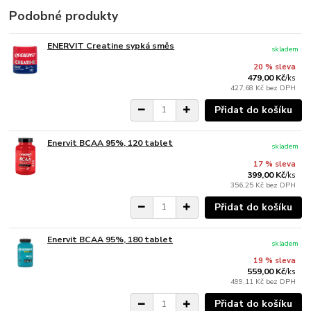
Podobné produkty
ENERVIT Creatine sypká směs
skladem
20 % sleva
479,00 Kč
/
ks
427,68 Kč
bez DPH
Přidat do košíku
Enervit BCAA 95%, 120 tablet
skladem
17 % sleva
399,00 Kč
/
ks
356,25 Kč
bez DPH
Přidat do košíku
Enervit BCAA 95%, 180 tablet
skladem
19 % sleva
559,00 Kč
/
ks
499,11 Kč
bez DPH
Přidat do košíku