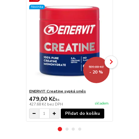
Novinka
599,00 Kč
- 20 %
ENERVIT Creatine sypká směs
Enervit BCA
479,00 Kč
399,00 K
/
ks
skladem
427,68 Kč
bez DPH
356,25 Kč
be
Přidat do košíku