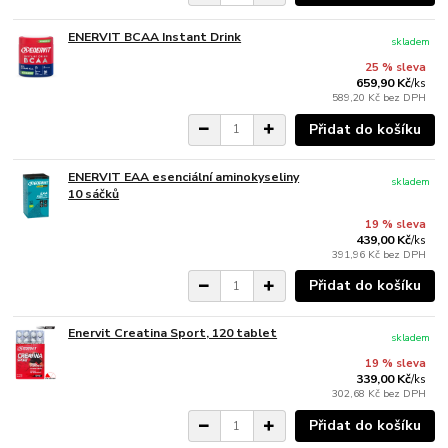
ENERVIT BCAA Instant Drink
skladem
25 % sleva
659,90 Kč
/
ks
589,20 Kč
bez DPH
Přidat do košíku
ENERVIT EAA esenciální aminokyseliny
skladem
10 sáčků
19 % sleva
439,00 Kč
/
ks
391,96 Kč
bez DPH
Přidat do košíku
Enervit Creatina Sport, 120 tablet
skladem
19 % sleva
339,00 Kč
/
ks
302,68 Kč
bez DPH
Přidat do košíku