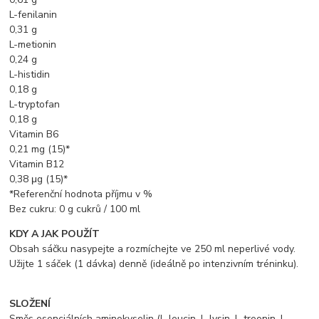
L-fenilanin
0,31 g
L-metionin
0,24 g
L-histidin
0,18 g
L-tryptofan
0,18 g
Vitamin B6
0,21 mg (15)*
Vitamin B12
0,38 μg (15)*
*Referenční hodnota příjmu v %
Bez cukru: 0 g cukrů / 100 ml
KDY A JAK POUŽÍT
Obsah sáčku nasypejte a rozmíchejte ve 250 ml neperlivé vody.
Užijte 1 sáček (1 dávka) denně (ideálně po intenzivním tréninku).
SLOŽENÍ
Směs esenciálních aminokyselin (L-leucin, L-lysin, L-treonin, L-