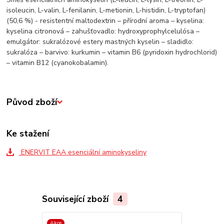
isoleucin, L-valin, L-fenilanin, L-metionin, L-histidin, L-tryptofan)
(50,6 %) - resistentní maltodextrin – přírodní aroma – kyselina:
kyselina citronová – zahušťovadlo: hydroxyprophylcelulósa –
emulgátor: sukralózové estery mastných kyselin – sladidlo:
sukralóza – barvivo: kurkumin – vitamin B6 (pyridoxin hydrochlorid)
– vitamin B12 (cyanokobalamin).
Původ zboží
Ke stažení
ENERVIT EAA esenciální aminokyseliny
Související zboží
4
Akce