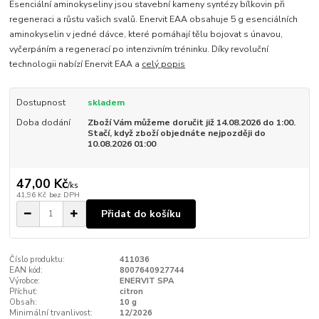
Esenciální aminokyseliny jsou stavební kameny syntézy bílkovin při
regeneraci a růstu vašich svalů. Enervit EAA obsahuje 5 g esenciálních
aminokyselin v jedné dávce, které pomáhají tělu bojovat s únavou,
vyčerpáním a regenerací po intenzivním tréninku. Díky revoluční
technologii nabízí Enervit EAA a
celý popis
Dostupnost
skladem
Doba dodání
Zboží Vám můžeme doručit již 14.08.2026 do 1:00.
Stačí, když zboží objednáte nejpozději do
10.08.2026 01:00
47,00 Kč
/
ks
41,96 Kč
bez DPH
Přidat do košíku
Číslo produktu:
411036
EAN kód:
8007640927744
Výrobce:
ENERVIT SPA
Příchuť:
citron
Obsah:
10 g
Minimální trvanlivost:
12/2026