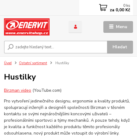
0
ks
za
0,00 Kč
Menu
Hledat
Úvod
Ostatní sortiment
Hustilky
Hustilky
Birzman video
(YouTube.com)
Pro vytvoření jedinečného designu, ergonomie a kvality produktů,
spolupracují inženýři a designéři společnosti Birzman v těsném
kontaktu se svými nejnáročnějšími koncovými uživateli –
profesionálními sportovci a týmy mechaniků. A pouze tehdy, když
je kvalita a funkčnost každého produktu těmito profesionály
odsouhlasena, nový produkt může vstoupit do výrobní linky.