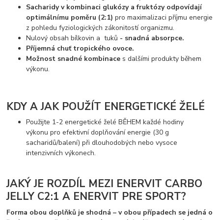
Sacharidy v kombinaci glukózy a fruktózy odpovídají
optimálnímu poměru (2:1)
pro maximalizaci příjmu energie
z pohledu fyziologických zákonitostí organizmu.
Nulový obsah bílkovin a tuků
- snadná absorpce.
Příjemná chuť tropického ovoce.
Možnost snadné kombinace
s dalšími produkty během
výkonu.
KDY A JAK POUŽÍT ENERGETICKÉ ŽELÉ
Použijte 1-2 energetické želé BĚHEM každé hodiny
výkonu pro efektivní doplňování energie (30 g
sacharidů/balení) při dlouhodobých nebo vysoce
intenzivních výkonech.
JAKÝ JE ROZDÍL MEZI ENERVIT CARBO
JELLY C2:1 A ENERVIT PRE SPORT?
Forma obou doplňků je shodná – v obou případech se jedná o