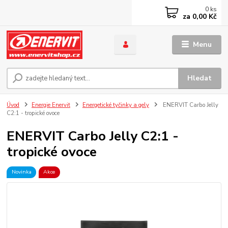
0
ks
za
0,00 Kč
Menu
Hledat
Úvod
Energie Enervit
Energetické tyčinky a gely
ENERVIT Carbo Jelly
C2:1 - tropické ovoce
ENERVIT Carbo Jelly C2:1 -
tropické ovoce
Novinka
Akce