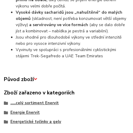
výkonu velmi dobře počítá.
Vysoké dávky sacharidů jsou „nahuštěné“ do malých
objemů
(skladnost, není potřeba konzumovat větší objemy
výživy)
a servírovány ve více formách
(aby se dalo dobře
jíst a kombinovat – nabídka je pestrá a variabilní).
Jsou vhodné pro dlouhodobé výkony ve střední intenzitě
nebo pro vysoce intenzivní výkony.
Vyvinuty ve spolupráci s profesionálními cyklistickými
stájemi Trek-Segafredo a UAE Team Emirates
Původ zboží
Zboží zařazeno v kategoriích
......celý sortiment Enervit
Energie Enervit
Energetické tyčinky a gely