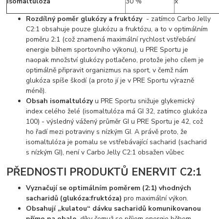
Isomaltulóza
30 %
x
Rozdílný poměr glukózy a fruktózy
- zatímco Carbo Jelly
C2:1 obsahuje pouze glukózu a fruktózu, a to v optimálním
poměru 2:1 (což znamená maximální rychlost vstřebání
energie během sportovního výkonu), u PRE Sportu je
naopak množství glukózy potlačeno, protože jeho cílem je
optimálně připravit organizmus na sport, v čemž nám
glukóza spíše škodí (a proto jí je v PRE Sportu výrazně
méně).
Obsah isomaltulózy
u PRE Sportu snižuje glykemický
index celého želé (isomaltulóza má GI 32, zatímco glukóza
100) - výsledný vážený průměr GI u PRE Sportu je 42, což
ho řadí mezi potraviny s nízkým GI. A právě proto, že
isomaltulóza je pomalu se vstřebávající sacharid (sacharid
s nízkým GI), není v Carbo Jelly C2:1 obsažen vůbec
PŘEDNOSTI PRODUKTŮ ENERVIT C2:1
Vyznačují se optimálním poměrem (2:1) vhodných
sacharidů (glukóza:fruktóza)
pro maximální výkon.
Obsahují „kulatou“ dávku sacharidů komunikovanou
přímo na obale,
díky čemuž se příjem energie během