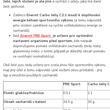
želé. Jejich složení je ale jiné
a vychází z účelu, jaký má dané
želé splňovat.
Zatímco
Enervit Carbo Jelly C2:1 slouží k doplňování
energie během sportovního výkonu
(a tomu odpovídá
jeho složení zaměřené na rychle vstřebatelnou energii ze
sacharidů),
želé
Enervit PRE Sport
je určeno pro optimální
nastavení organizmu před sportem,
kde naopak
doporučujeme pomalé vstřebávání sacharidů (tedy nízký
glykemický index; v tomto případě je důležitý obsah pomalu
se uvolňující isomaltulózy).
Obě želé jsou tedy určeny pro zcela jinou fázi sportovního výkonu,
mají jiný účel a tomu odpovídá i jiné složení obou produktů - jiný
typ a množství použitých sacharidů:
PRE Sport
Carbo Jelly C
Poměr glukóza:fruktóza
0,5:1
2:1
Obsah sacharidů v balení
24,5 g
30 g