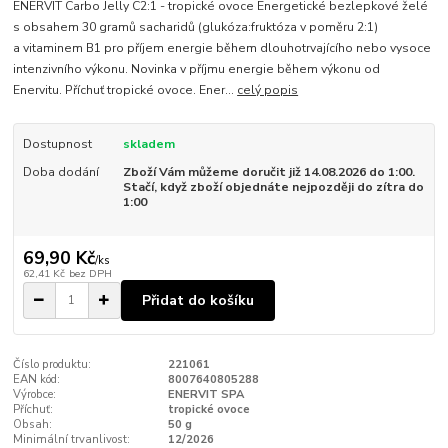
ENERVIT Carbo Jelly C2:1 - tropické ovoce Energetické bezlepkové želé
s obsahem 30 gramů sacharidů (glukóza:fruktóza v poměru 2:1)
a vitaminem B1 pro příjem energie během dlouhotrvajícího nebo vysoce
intenzivního výkonu. Novinka v příjmu energie během výkonu od
Enervitu. Příchuť tropické ovoce. Ener...
celý popis
Dostupnost
skladem
Doba dodání
Zboží Vám můžeme doručit již 14.08.2026 do 1:00.
Stačí, když zboží objednáte nejpozději do zítra do
1:00
69,90 Kč
/
ks
62,41 Kč
bez DPH
Přidat do košíku
Číslo produktu:
221061
EAN kód:
8007640805288
Výrobce:
ENERVIT SPA
Příchuť:
tropické ovoce
Obsah:
50 g
Minimální trvanlivost:
12/2026