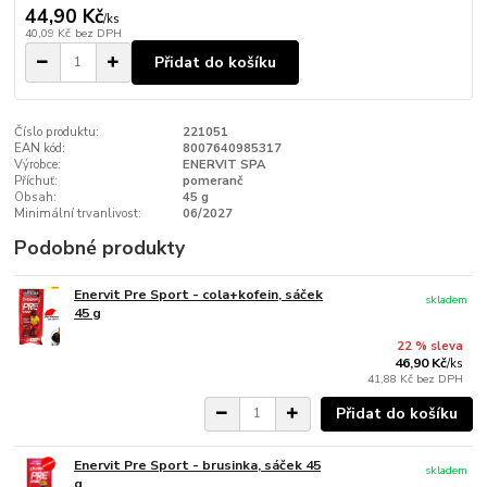
44,90 Kč
/
ks
40,09 Kč
bez DPH
Přidat do košíku
Číslo produktu:
221051
EAN kód:
8007640985317
Výrobce:
ENERVIT SPA
Příchuť:
pomeranč
Obsah:
45 g
Minimální trvanlivost:
06/2027
Podobné produkty
Enervit Pre Sport - cola+kofein, sáček
skladem
45 g
22 % sleva
46,90 Kč
/
ks
41,88 Kč
bez DPH
Přidat do košíku
Enervit Pre Sport - brusinka, sáček 45
skladem
g