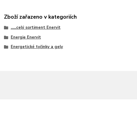
Zboží zařazeno v kategoriích
......celý sortiment Enervit
Energie Enervit
Energetické tyčinky a gely
info@enervitshop.cz