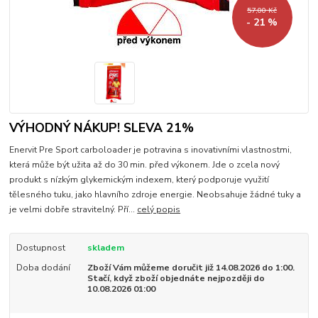
57,00 Kč
- 21 %
VÝHODNÝ NÁKUP! SLEVA 21%
Enervit Pre Sport carboloader je potravina s inovativními vlastnostmi,
která může být užita až do 30 min. před výkonem. Jde o zcela nový
produkt s nízkým glykemickým indexem, který podporuje využití
tělesného tuku, jako hlavního zdroje energie. Neobsahuje žádné tuky a
je velmi dobře stravitelný. Pří...
celý popis
Dostupnost
skladem
Doba dodání
Zboží Vám můžeme doručit již 14.08.2026 do 1:00.
Stačí, když zboží objednáte nejpozději do
10.08.2026 01:00