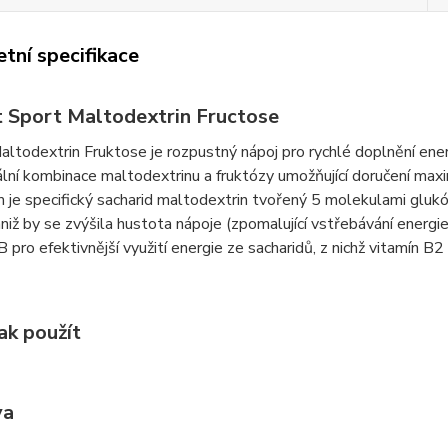
tní specifikace
t Sport Maltodextrin Fructose
altodextrin Fruktose je rozpustný nápoj pro rychlé doplnění ene
lní kombinace maltodextrinu a fruktózy umožňující doručení ma
je specifický sacharid maltodextrin tvořený 5 molekulami glukóz
aniž by se zvýšila hustota nápoje (zpomalující vstřebávání energi
B pro efektivnější využití energie ze sacharidů, z nichž vitamín B2 
ak použít
va