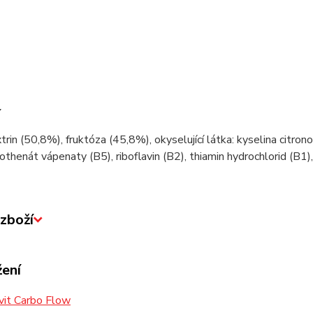
í
rin (50,8%), fruktóza (45,8%), okyselující látka: kyselina citrono
othenát vápenaty (B5), riboflavin (B2), thiamin hydrochlorid (B1),
zboží
žení
vit Carbo Flow