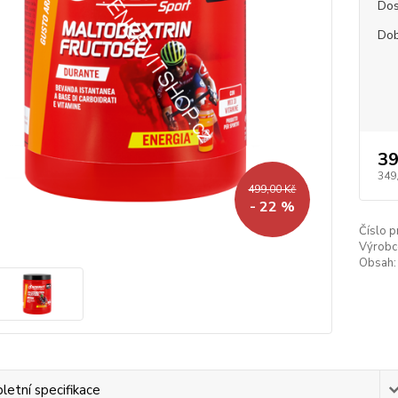
Dos
Dob
39
349
499,00 Kč
- 22 %
Číslo p
Výrobc
Obsah:
etní specifikace