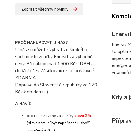
Zobrazit všechny novinky
Komple
Enervi
PROČ NAKUPOVAT U NÁS?
Enervit M
U nás si můžete vybrat ze širokého
to optimá
sortimnetu značky Enervit za výhodné
aspektem 
ceny. Při nákupu nad 1500 Kč s DPH a
energie, 
dodání přes Zásilkovnu.cz je poštovné
vitamínů 
ZDARMA.
Doprava do Slovenské republiky za 170
Kč až do domu :)
Kdy a j
A NAVÍC:
pro registrované zákazníky
sleva 2%.
Přípra
(sleva nemusí být započítaná u zboží
označené AKCE)