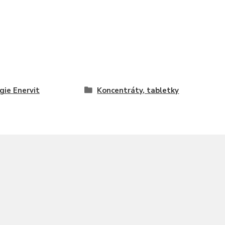
gie Enervit
Koncentráty, tabletky