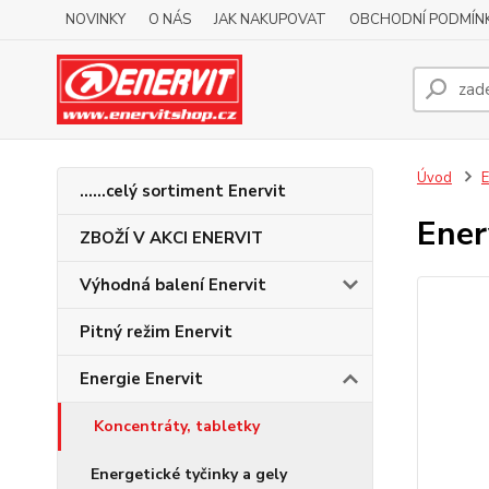
NOVINKY
O NÁS
JAK NAKUPOVAT
OBCHODNÍ PODMÍN
Úvod
E
......celý sortiment Enervit
Ener
ZBOŽÍ V AKCI ENERVIT
Výhodná balení Enervit
Pitný režim Enervit
Energie Enervit
Koncentráty, tabletky
Energetické tyčinky a gely