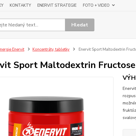
KY
KONTAKTY
ENERVIT STRATEGIE
FOTO + VIDEO
Hledat
nergie Enervit
Koncentráty, tabletky
Enervit Sport Maltodextrin Fruc
vit Sport Maltodextrin Fructos
VÝH
Enervi
rozpus
možném
fruktó
svalov