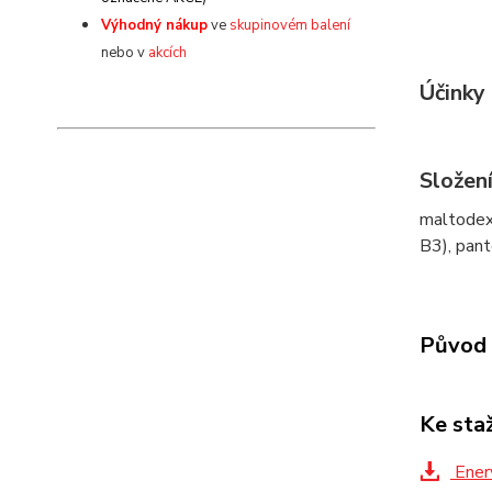
Výhodný nákup
ve
skupinovém balení
nebo v
akcích
Účinky
Složen
maltodext
B3), pant
Původ 
Ke sta
Ener