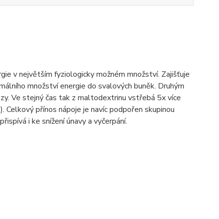
rgie v největším fyziologicky možném množství. Zajišťuje
ximálního množství energie do svalových buněk. Druhým
y. Ve stejný čas tak z maltodextrinu vstřebá 5x více
e). Celkový přínos nápoje je navíc podpořen skupinou
přispívá i ke snížení únavy a vyčerpání.