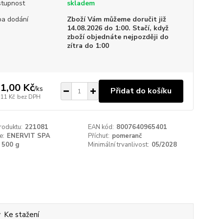
tupnost
skladem
a dodání
Zboží Vám můžeme doručit již
14.08.2026 do 1:00. Stačí, když
zboží objednáte nejpozději do
zítra do 1:00
1,00 Kč
/
ks
Přidat do košíku
,11 Kč
bez DPH
roduktu:
221081
EAN kód:
8007640965401
e:
ENERVIT SPA
Příchuť:
pomeranč
500 g
Minimální trvanlivost:
05/2028
Ke stažení