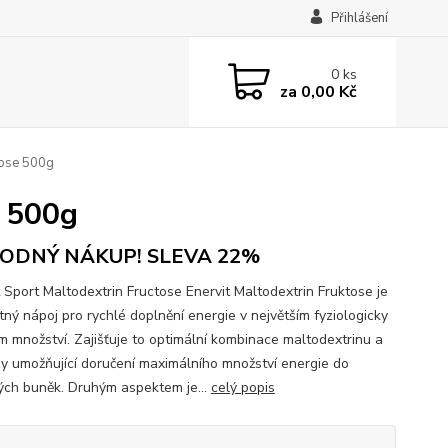
Přihlášení
0
ks
za
0,00 Kč
tose 500g
e 500g
ODNÝ NÁKUP! SLEVA 22%
t Sport Maltodextrin Fructose Enervit Maltodextrin Fruktose je
tný nápoj pro rychlé doplnění energie v největším fyziologicky
 množství. Zajišťuje to optimální kombinace maltodextrinu a
zy umožňující doručení maximálního množství energie do
ých buněk. Druhým aspektem je...
celý popis