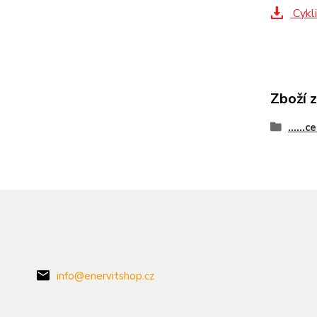
Cykli
Zboží 
......
info@enervitshop.cz